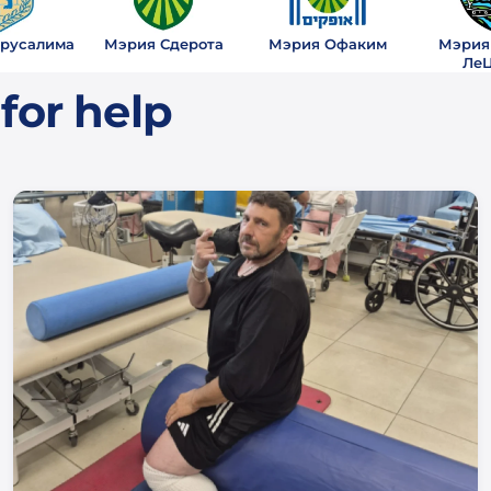
русалима
Мэрия Сдерота
Мэрия Офаким
Мэрия
Ле
for help