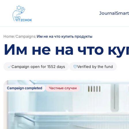
Journal
Smart
Home
/
Campaigns
/
Им не на что купить продукты
Им не на что к
Campaign open for 1552 days
Verified by the fund
Campaign completed
Частные случаи