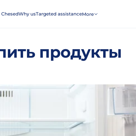
 Chesed
Why us
Targeted assistance
More
упить продукты