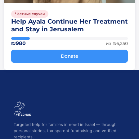
Частные случаи
Help Ayala Continue Her Treatment
and Stay in Jerusalem
₪980
из ₪6,250
Donate
Targeted help for families in need in Israel — through
personal stories, transparent fundraising and verified
recipients.