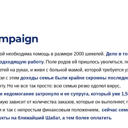
ampaign
рой необходима помощь в размере 2000 шекелей.
Дело в то
подходящую работу.
Поле родов ей пришлось уволиться, п
ей на руках, и живя с больной мамой, которой требуется у
зи с этим
доходы семьи были крайне скромны последн
ту. Но не все так просто: всю семью резко одолел вирус,
 недомогание затронуло и ее супруга, который уже 1,5
ую зависит от количества заказов, которые он выполняет, 
и и так с непростым финансовым положением,
сейчас сем
дукты на ближайший Шабат, а тем более оплатить