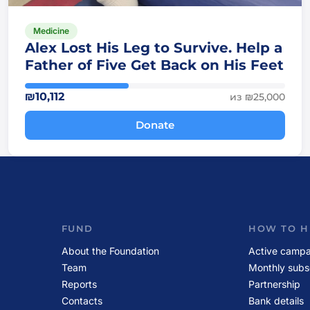
Medicine
Alex Lost His Leg to Survive. Help a
Father of Five Get Back on His Feet
₪10,112
из ₪25,000
Donate
FUND
HOW TO H
About the Foundation
Active campa
Team
Monthly subs
Reports
Partnership
Contacts
Bank details