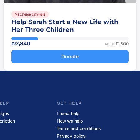
Частные случаи
Help Sarah Start a New Life with
Her Three Children
₪2,840
из ₪12,500
Donate
ELP
GET HELP
igns
I need help
cription
How we help
Terms and conditions
Privacy policy