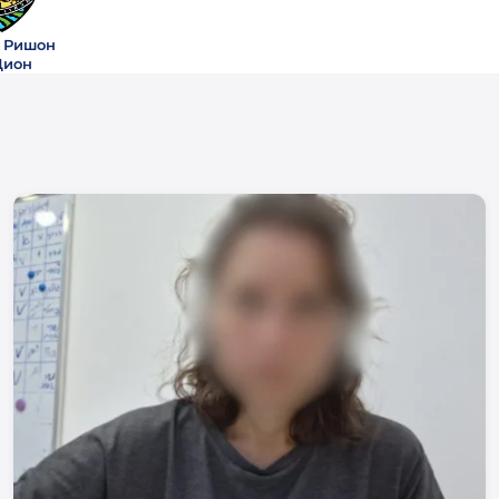
 Ришон
Цион