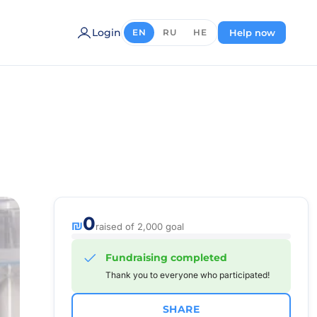
Login
Help now
EN
RU
HE
0
₪
raised of 2,000 goal
Fundraising completed
Thank you to everyone who participated!
SHARE