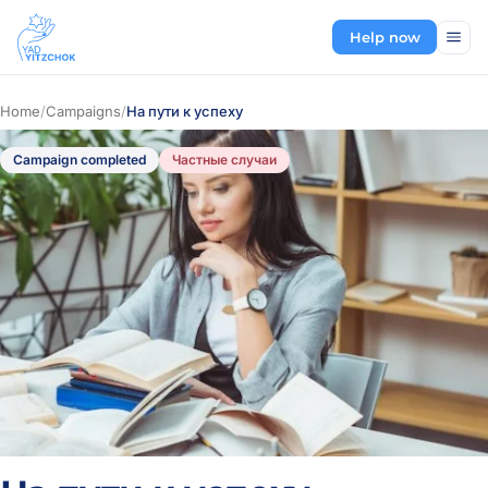
Help now
Home
/
Campaigns
/
На пути к успеху
Campaign completed
Частные случаи