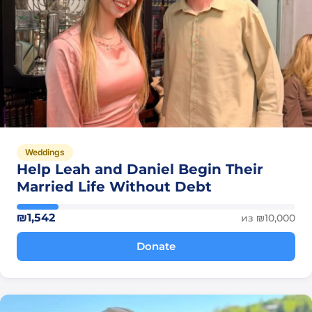
Weddings
Help Leah and Daniel Begin Their
Married Life Without Debt
₪1,542
из ₪10,000
Donate