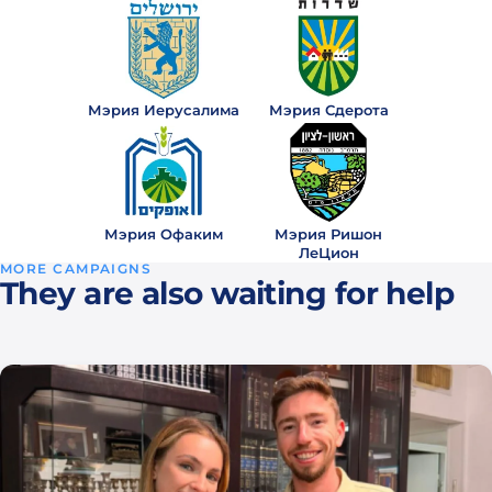
Мэрия Иерусалима
Мэрия Сдерота
Мэрия Офаким
Мэрия Ришон
ЛеЦион
MORE CAMPAIGNS
They are also waiting for help