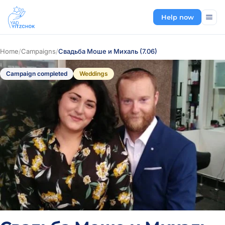
Help now
Home
/
Campaigns
/
Свадьба Моше и Михаль (7.06)
Campaign completed
Weddings