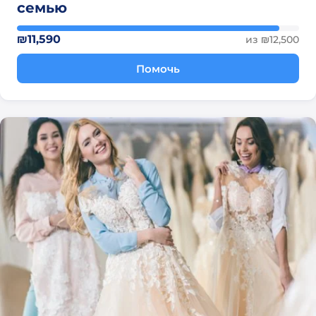
семью
₪11,590
из ₪12,500
Помочь