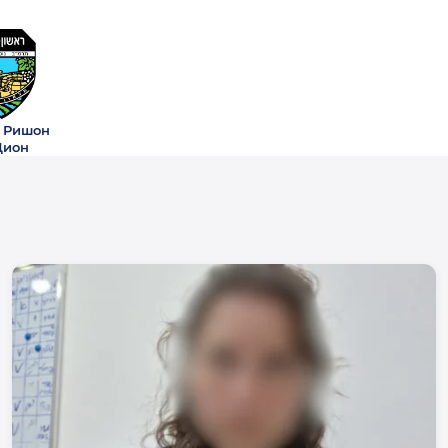
 Ришон
Цион