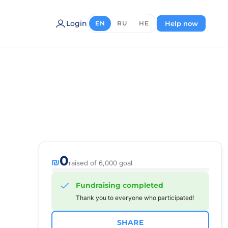
Login
Help now
EN
RU
HE
0
₪
raised of 6,000 goal
Fundraising completed
Thank you to everyone who participated!
SHARE