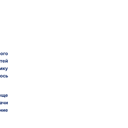
ого
тей
мку
лось
 еще
рачи
ение