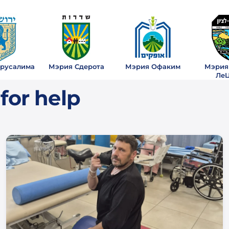
русалима
Мэрия Сдерота
Мэрия Офаким
Мэрия
Ле
for help