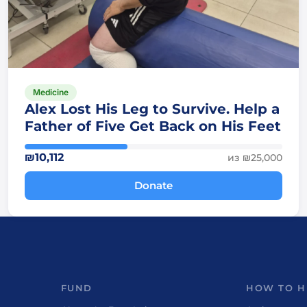
Medicine
Alex Lost His Leg to Survive. Help a
Father of Five Get Back on His Feet
₪10,112
из ₪25,000
Donate
FUND
HOW TO H