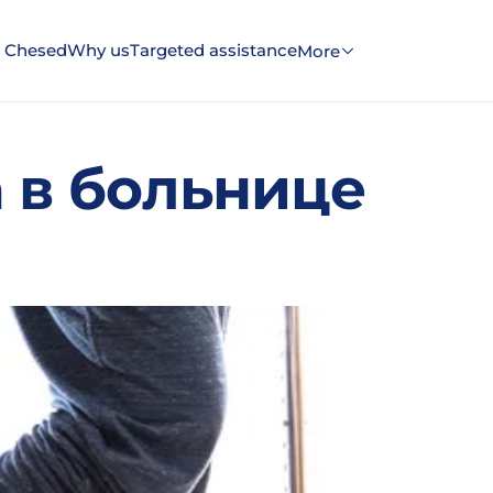
 Chesed
Why us
Targeted assistance
More
 в больнице