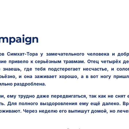
ampaign
ов Симхат-Тора у замечательного человека и добр
ние привело к серьёзным травмам. Отец четырёх де
 знаешь, где тебя подстерегает несчастье, и соло
рьёзно, и она заживает хорошо, а в вот ногу приш
сильно раздроблена.
и, ему трудно даже передвигаться, так как не снят
ить. Для полного выздоровления ему ещё далеко. В
ерживают. Через неделю его выпишут домой, но леч