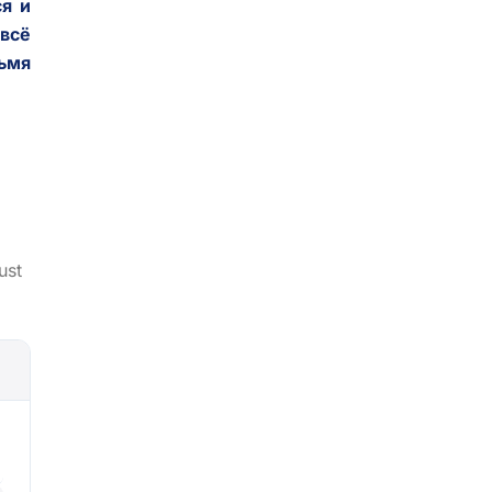
я и
 всё
рьмя
ust