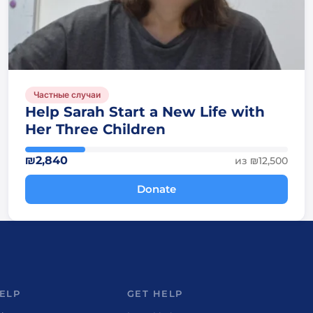
Частные случаи
Help Sarah Start a New Life with
Her Three Children
₪2,840
из ₪12,500
Donate
ELP
GET HELP