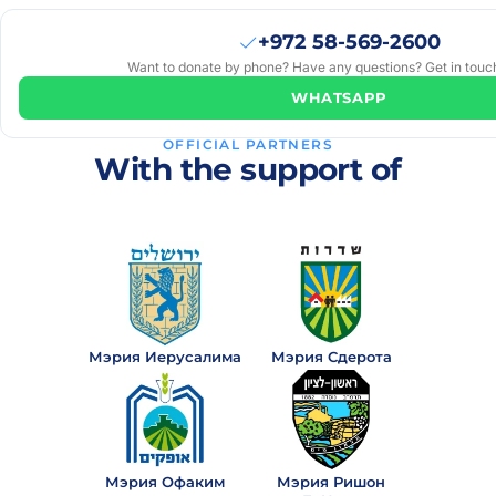
Michael
₪55
· 11
M
+972 58-569-2600
months
Want to donate by phone? Have any questions? Get in touch
ago
WHATSAPP
Stanislav
₪113
· 1
S
OFFICIAL PARTNERS
year
With the support of
ago
Йосеф
₪11
· 1
Й
year
ago
Мирьям
₪5
· 1
Мэрия Иерусалима
Мэрия Сдерота
М
year
ago
Masha
₪10
· 1
M
Мэрия Офаким
Мэрия Ришон
year