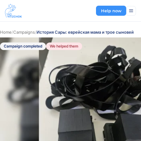
Help now
Home
/
Campaigns
/
История Сары: еврейская мама и трое сыновей
Campaign completed
We helped them