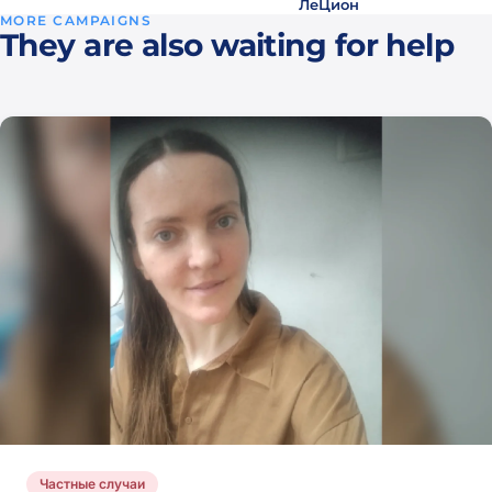
ЛеЦион
ago
MORE CAMPAIGNS
They are also waiting for help
See
all
Частные случаи