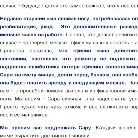
сейчас – будущее детей это самое важное, что у нее ес
Недавно старший сын сломал ногу, потребовалась о
реабилитация, уход.
Это дополнительные расход
меньше часов на работе.
Первое, что делает религиоз
случае – проверяет мезузы, тфилины на кошерность – 
Проверка показала,
что тфилин сына действи
состоянии, настолько, что ремонту не подлежит.
подростка-ешиботника потеря тфилина сопоставима
Сары на счету минус, долги перед банком, она вооб
она будет платить аренду в следующем месяце.
Поэ
нам – с просьбой помочь выползти из финансовой ямы 
ноги. Мы верим – Сара сильная, она нацелена на успе
Просто нужно чуть-чуть помочь и все сложится в н
нее и ее мальчиков.
Мы просим вас поддержать Сару.
Каждый шекель 
маме вырастить достойных сыновей.