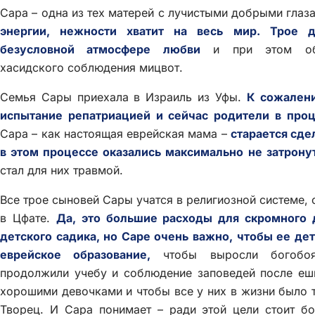
Сара – одна из тех матерей с лучистыми добрыми глаз
энергии, нежности хватит на весь мир. Трое 
безусловной атмосфере любви
и при этом обс
хасидского соблюдения мицвот.
Семья Сары приехала в Израиль из Уфы.
К сожалени
испытание репатриацией и сейчас родители в проц
Сара – как настоящая еврейская мама –
старается сде
в этом процессе оказались максимально не затрону
стал для них травмой.
Все трое сыновей Сары учатся в религиозной системе,
в Цфате.
Да, это большие расходы для скромного
детского садика, но Саре очень важно, чтобы ее д
еврейское образование,
чтобы выросли богобоя
продолжили учебу и соблюдение заповедей после еш
хорошими девочками и чтобы все у них в жизни было т
Творец. И Сара понимает – ради этой цели стоит б