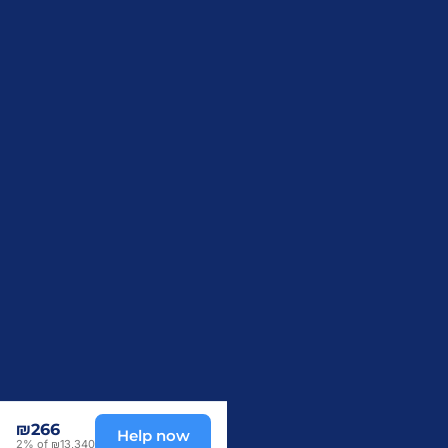
₪266
Help now
2% of ₪13,340