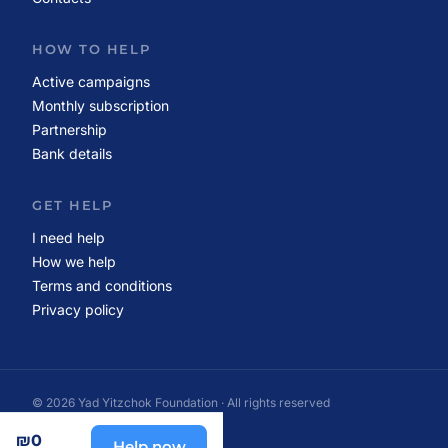
HOW TO HELP
Active campaigns
Monthly subscription
Partnership
Bank details
GET HELP
I need help
How we help
Terms and conditions
Privacy policy
© 2026 Yad Yitzchok Foundation · All rights reserved
Made with care · Israel
₪0
Help now