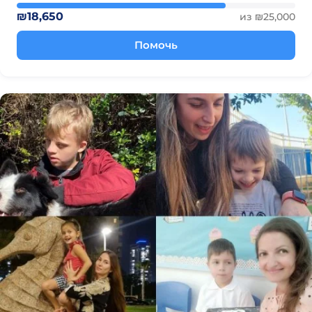
₪18,650
из ₪25,000
Помочь