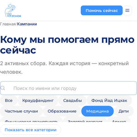
Помочь сейчас
Главная
/
Кампании
Кому мы помогаем прямо
сейчас
2 активных сбора
. Каждая история — конкретный
человек.
Все
Краудфандинг
Свадьбы
Фонд Йад Ицхак
Частные случаи
Образование
Медицина
Дети
Финансовая грамотность
Золотой возраст
Армия
Показать все категории
Мы им помогли