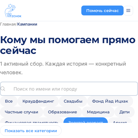
Помочь сейчас
Главная
/
Кампании
Кому мы помогаем прямо
сейчас
1 активный сбор
. Каждая история — конкретный
человек.
Все
Краудфандинг
Свадьбы
Фонд Йад Ицхак
Частные случаи
Образование
Медицина
Дети
Финансовая грамотность
Золотой возраст
Армия
Показать все категории
Мы им помогли