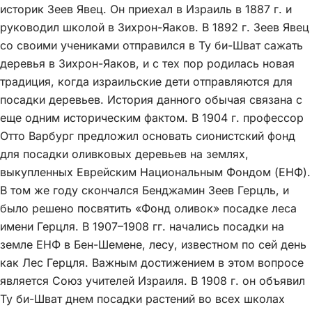
историк Зеев Явец. Он приехал в Израиль в 1887 г. и
руководил школой в Зихрон-Яаков. В 1892 г. Зеев Явец
со своими учениками отправился в Ту би-Шват сажать
деревья в Зихрон-Яаков, и с тех пор родилась новая
традиция, когда израильские дети отправляются для
посадки деревьев. История данного обычая связана с
еще одним историческим фактом. В 1904 г. профессор
Отто Варбург предложил основать сионистский фонд
для посадки оливковых деревьев на землях,
выкупленных Еврейским Национальным Фондом (ЕНФ).
В том же году скончался Бенджамин Зеев Герцль, и
было решено посвятить «Фонд оливок» посадке леса
имени Герцля. В 1907–1908 гг. начались посадки на
земле ЕНФ в Бен-Шемене, лесу, известном по сей день
как Лес Герцля. Важным достижением в этом вопросе
является Союз учителей Израиля. В 1908 г. он объявил
Ту би-Шват днем посадки растений во всех школах