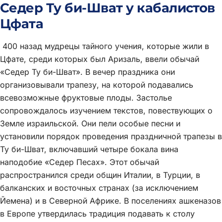
Седер Ту би-Шват у кабалистов
Цфата
400 назад мудрецы тайного учения, которые жили в
Цфате, среди которых был Аризаль, ввели обычай
«Седер Ту би-Шват». В вечер праздника они
организовывали трапезу, на которой подавались
всевозможные фруктовые плоды. Застолье
сопровождалось изучением текстов, повествующих о
Земле израильской. Они пели особые песни и
установили порядок проведения праздничной трапезы в
Ту би-Шват, включавший четыре бокала вина
наподобие «Седер Песах». Этот обычай
распространился среди общин Италии, в Турции, в
балканских и восточных странах (за исключением
Йемена) и в Северной Африке. В поселениях ашкеназов
в Европе утвердилась традиция подавать к столу