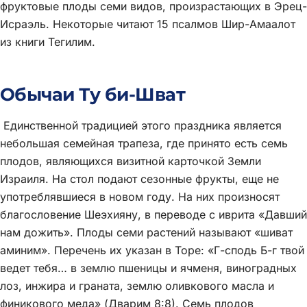
фруктовые плоды семи видов, произрастающих в Эрец-
Исраэль. Некоторые читают 15 псалмов Шир-Амаалот
из книги Тегилим.
Обычаи Ту би-Шват
Единственной традицией этого праздника является
небольшая семейная трапеза, где принято есть семь
плодов, являющихся визитной карточкой Земли
Израиля. На стол подают сезонные фрукты, еще не
употреблявшиеся в новом году. На них произносят
благословение Шеэхияну, в переводе с иврита «Давший
нам дожить». Плоды семи растений называют «шиват
аминим». Перечень их указан в Торе: «Г-сподь Б-г твой
ведет тебя… в землю пшеницы и ячменя, виноградных
лоз, инжира и граната, землю оливкового масла и
финикового меда» (Дварим 8:8). Семь плодов