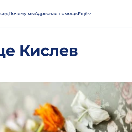
эсед
Почему мы
Адресная помощь
Ещё
це Кислев