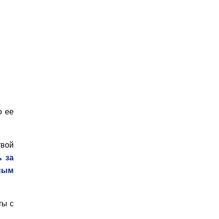
о ее
твой
 за
ным
ты с