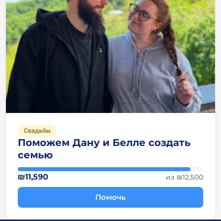
Свадьбы
Поможем Дану и Белле создать
семью
₪11,590
из ₪12,500
Помочь