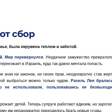
от сбор
мье, б
ыла окружена теплом и заботой.
й. Мир перевернулся.
Неудачное замужество превратил
 переезжает в Израиль, куда так давно мечтала попасть.
 зная ни законов, ни своих прав, неоднократно став жер
рой выбраться можно только чудом.
Рахель Лея бралась
о ее использовали, пользовавшись ее безвыход
рожает детей. Теперь супруги работают вдвоем, но зарпла
тому им неоднократно приходилось брать новые ссуды.