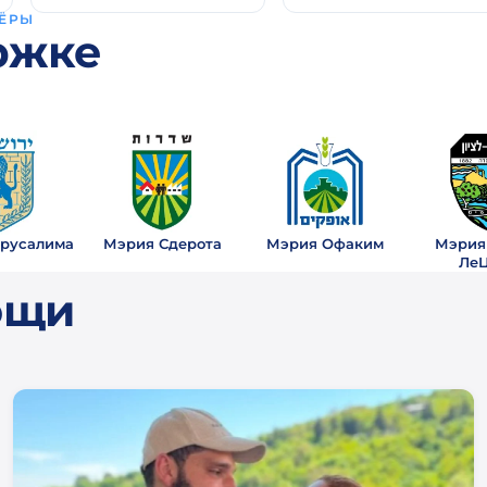
ЁРЫ
ржке
русалима
Мэрия Сдерота
Мэрия Офаким
Мэрия
Ле
ощи