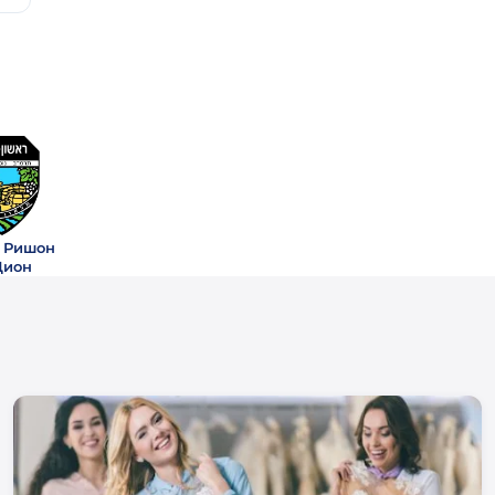
 Ришон
Цион