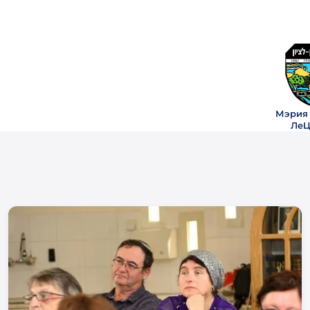
Мэрия
ЛеЦ