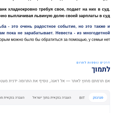
нк хладнокровно требуя свое, подает на них в суд.
чно выплачивая львиную долю своей зарплаты в суд.
ба - это очень радостное событие, но это также и
м пока не зарабатывает. Невеста - из многодетной
торым можно было бы обратиться за помощью, у семьи нет.
דרכים נוספות לתרום
לתמוך
אם תרמתם מחוץ לאתר — אל דאגה, נוסיף את התרומה ידנית מעט מ
סברבנק
העברה בנקאית בתוך ישראל
העברה בנקאית מח
BIT