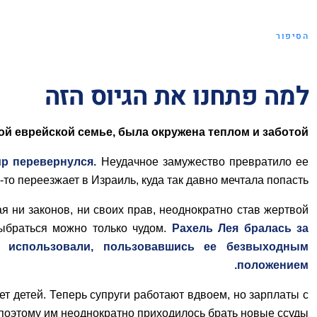
הסיפור
למה פתחנו את הגיוס הזה
ой еврейской семье, б
ыла окружена теплом и заботой.
ир перевернулся.
Неудачное замужество превратило ее
-то переезжает в Израиль, куда так давно мечтала попасть.
я ни законов, ни своих прав, неоднократно став жертвой
ыбраться можно только чудом.
Рахель Лея бралась за
е использовали, пользовавшись ее безвыходным
положением.
т детей. Теперь супруги работают вдвоем, но зарплаты с
 поэтому им неоднократно приходилось брать новые ссуды.