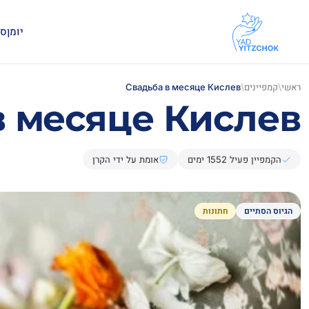
יומן
סמ
ראשי
/
קמפיינים
/
Свадьба в месяце Кислев
в месяце Кислев
הקמפיין פעיל 1552 ימים
אומת על ידי הקרן
הגיוס הסתיים
חתונות