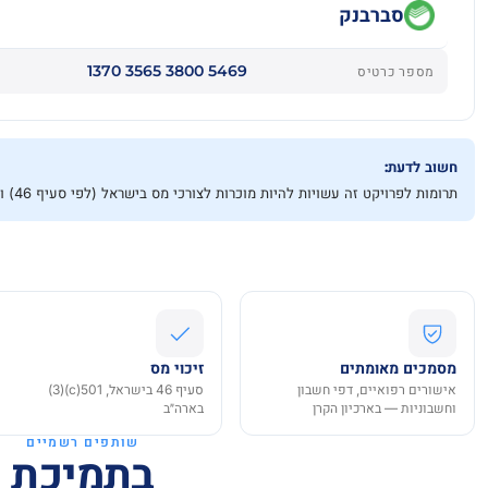
סברבנק
5469 3800 3565 1370
מספר כרטיס
חשוב לדעת:
תרומות לפרויקט זה עשויות להיות מוכרות לצורכי מס בישראל (לפי סעיף 46) ובארה״ב, בהתאם לתנאי השימוש שלנו.
מסמכים מאומתים
זיכוי מס
אישורים רפואיים, דפי חשבון
סעיף 46 בישראל, 501(c)(3)
וחשבוניות — בארכיון הקרן
בארה״ב
שותפים רשמיים
בתמיכת