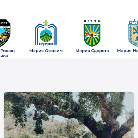
 Ришон
Мэрия Офаким
Мэрия Сдерота
Мэрия И
ион