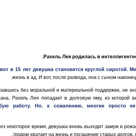
Рахель Лея родилась в интеллигентн
вот в 15 лет девушка становится круглой сиротой. М
жизнь в ад.
И вот, после развода, она с сыном наконец
завшись без моральной и материальной поддержки, не зна
ана, Рахель Лея попадает в долговую яму, из которой в
бую работу. Но, к сожалению, многие просто е
ез некоторое время, девушка вновь выходит замуж и рожае
трудом хватает на жизнь и погашение старых долгов,