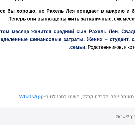
се бы хорошо, но Рахель Лея попадает в аварию и ба
Теперь они вынуждены жить за наличные, ежемеся
том месяце женится средний сын Рахель Леи. Свадь
еделенные финансовые затраты. Жених – студент, са
семьи.
Родственников, к ко
אוחר יותר. לקבלת קבלה, פשוט כתבו לנו ב-
WhatsApp
.
וץ לישראל