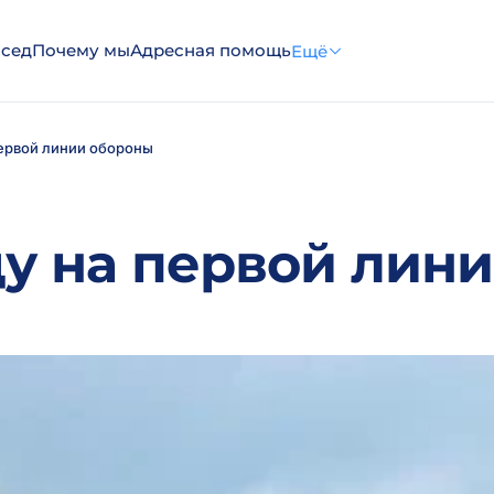
эсед
Почему мы
Адресная помощь
Ещё
первой линии обороны
у на первой лин