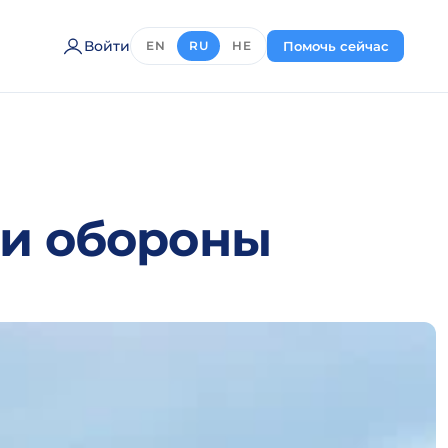
Войти
Помочь сейчас
EN
RU
HE
ии обороны