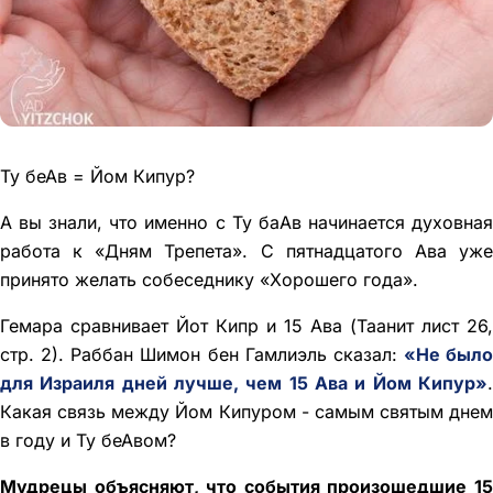
Ту беАв = Йом Кипур?
А вы знали, что именно с Ту баАв начинается духовная
работа к «Дням Трепета». С пятнадцатого Ава уже
принято желать собеседнику «Хорошего года».
Гемара сравнивает Йот Кипр и 15 Ава (Таанит лист 26,
стр. 2). Раббан Шимон бен Гамлиэль сказал:
«Не было
для Израиля дней лучше, чем 15 Ава и Йом Кипур»
.
Какая связь между Йом Кипуром - самым святым днем
в году и Ту беАвом?
Мудрецы объясняют, что события произошедшие 15