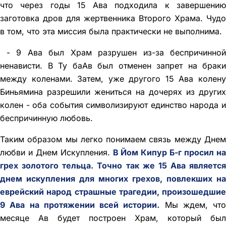
что через годы 15 Ава подходила к завершению
заготовка дров для жертвенника Второго Храма. Чудо
в том, что эта миссия была практически не выполнима.
- 9 Ава был Храм разрушен из-за беспричинной
ненависти. В Ту баАв был отменен запрет на браки
между коленами. Затем, уже другого 15 Ава колену
Биньямина разрешили жениться на дочерях из других
колен - оба события символизируют единство народа и
беспричинную любовь.
Таким образом мы легко понимаем связь между Днем
любви и Днем Искупления.
В Йом Кипур Б-г просил н
грех золотого тельца. Точно так же 15 Ава является
днем искупления для многих грехов, повлекших на
еврейский народ страшные трагедии, произошедшие
9 Ава на протяжении всей истории.
Мы ждем, что
месяце Ав будет построен Храм, который был