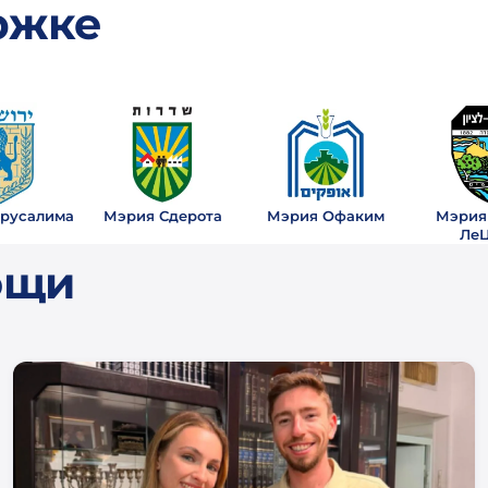
ржке
русалима
Мэрия Сдерота
Мэрия Офаким
Мэрия
Ле
ощи