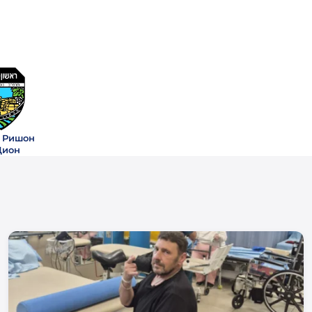
 Ришон
Цион