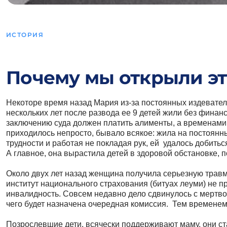
ИСТОРИЯ
Почему мы открыли эт
Некоторе время назад Мария из-за постоянных издевател
нескольких лет после развода ее 9 детей жили без финан
заключению суда должен платить алименты, а временами
приходилось непросто, бывало всякое: жила на постоянн
трудности и работая не покладая рук, ей удалось добить
А главное, она вырастила детей в здоровой обстановке, 
Около двух лет назад женщина получила серьезную травму
институт национального страхования (битуах леуми) не 
инвалидность. Совсем недавно дело сдвинулось с мертво
чего будет назначена очередная комиссия. Тем временем
Позрослевшие дети, всячески поддерживают маму, они ста