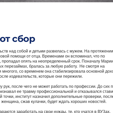
от сбор
ьств над собой и детьми развелась с мужем. На протяжени
совой помощи от отца. Временами он вспоминал, что по
, пропадал опять на неопределенный срок. Поначалу Мари
ых перезаймах, бралась за любую работу. Не смотря на
ся многого, со временем она стабилизировала основной дох
после издевательств, которые они пережили.
 рук, после чего не может работать по профессии. До сих 
признавал ее травму профессиональной и отказывался стави
й точки, институт назначил дополнительные проверки, посл
 женщина, сжав кулачки, будет ждать хороших новостей.
раются заработать на свои нужды, те, кто учатся в ВУЗах,