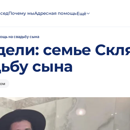
эсед
Почему мы
Адресная помощь
Ещё
ощь на свадьбу сына
дели: семье Скл
дьбу сына
дом