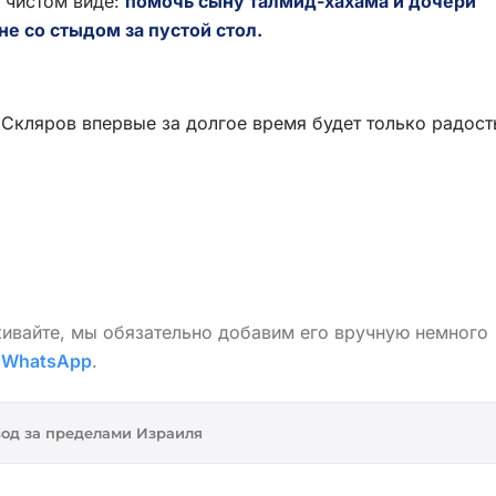
в чистом виде:
помочь сыну талмид-хахама и дочери
не со стыдом за пустой стол.
 Скляров впервые за долгое время будет только радост
живайте, мы обязательно добавим его вручную немного
в
WhatsApp
.
од за пределами Израиля