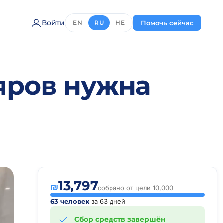
Войти
Помочь сейчас
EN
RU
HE
яров нужна
13,797
₪
собрано от цели 10,000
63 человек
за 63 дней
Сбор средств завершён