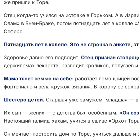
же пришли к Торе.
Отец когда-то учился на истфаке в Горьком. А в Израи
Олам» в Бней-Браке, потом пятнадцать лет в колеле «
Сефере.
Пятнадцать лет в колеле. Это не строчка в анкете, э
Здоровье давно его подводит.
Отец признан стопроц
держит гмах лекарств, разводит кроликов, попугаев 
Мама тянет семью на себе:
работает помощницей вос
фортепиано и вела кружок вязания. В корону её сокр
Шестеро детей.
Старшая уже замужем, младшая — в ч
Их сын — жених — с детства был особенным.
«Он соз
Настоящий талмид-хахам, учится в ешиве «Орхот Тора»
Он мечтает построить дом по Торе, учиться дальше и