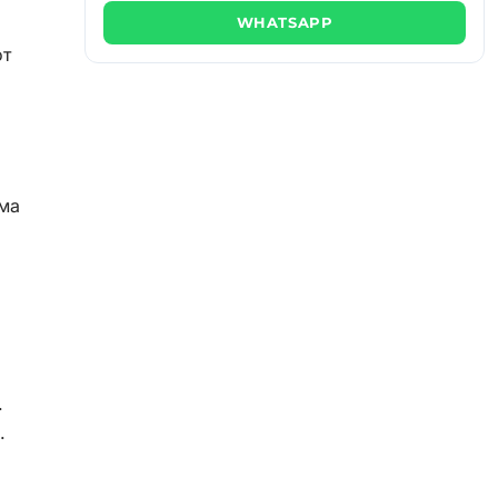
WHATSAPP
от
ма
.
.