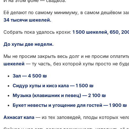
И на этом фоне — свадьба.
Её делают по самому минимуму, в самом дешёвом зал
34 тысячи шекелей.
Собрать пока удалось крохи:
1 500 шекелей, 650, 20
До хупы две недели.
Мы не просим закрыть весь долг и не просим оплати
шекелей
— ту часть, без которой хупы просто не буде
Зал — 4 500 ₪
Сидур хупы и кисэ кала — 1 500 ₪
Музыка (клавишник и певец) — 2 100 ₪
Букет невесты и угощение для гостей — 1 900 ₪
Ахнасат кала
— из тех заповедей, плоды которых чело