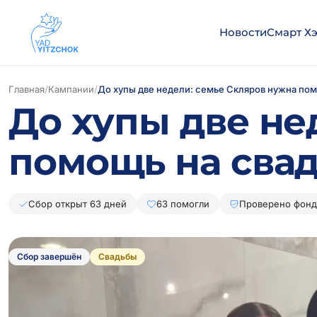
Новости
Смарт Х
Главная
/
Кампании
/
До хупы две недели: семье Скляров нужна пом
До хупы две не
помощь на сва
Сбор открыт 63 дней
63 помогли
Проверено фон
Сбор завершён
Свадьбы