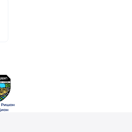
 Ришон
Цион