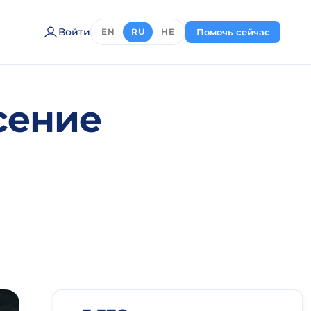
Войти
Помочь сейчас
EN
RU
HE
сение