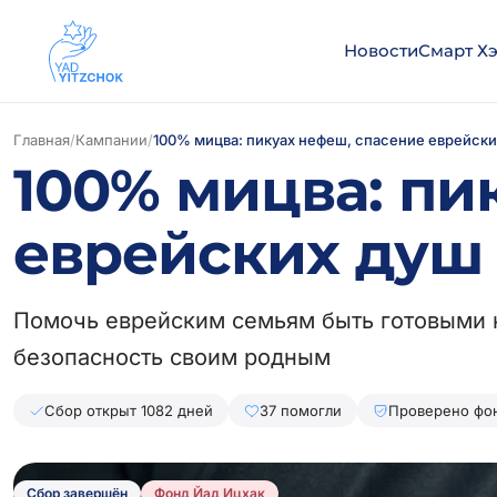
Новости
Смарт Х
Главная
/
Кампании
/
100% мицва: пикуах нефеш, спасение еврейски
100% мицва: пи
еврейских душ
Помочь еврейским семьям быть готовыми 
безопасность своим родным
Сбор открыт 1082 дней
37 помогли
Проверено фо
Сбор завершён
Фонд Йад Ицхак