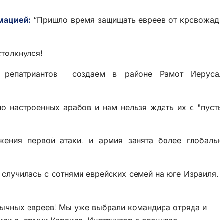
рмацией:
“Пришло время защищать евреев от кровожа
столкнулся!
в репатриантов создаем в районе Рамот Иеруса
но настроенных арабов и нам нельзя ждать их с "пус
жения первой атаки, и армия занята более глобаль
 случилась с сотнями еврейских семей на юге Израиля
зычных евреев! Мы уже выбрали командира отряда и