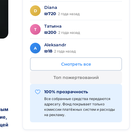
Diana
D
₪720
· 2 года назад
Татьяна
Т
₪200
· 2 года назад
Aleksandr
A
₪18
· 2 года назад
Смотреть все
Топ пожертвований
100% прозрачность
Все собранные средства передаются
адресату. Фонд покрывает только
ным
комиссии платёжных систем и расходы
на рекламу.
ие,
щей