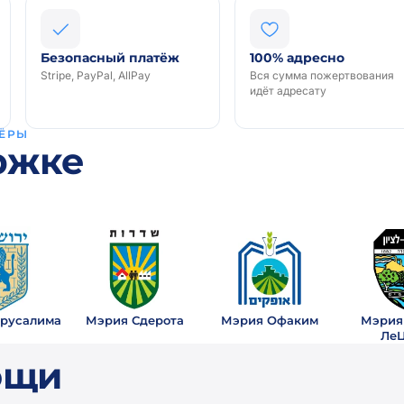
Безопасный платёж
100% адресно
Stripe, PayPal, AllPay
Вся сумма пожертвования
идёт адресату
ЁРЫ
ржке
русалима
Мэрия Сдерота
Мэрия Офаким
Мэрия
Ле
ощи