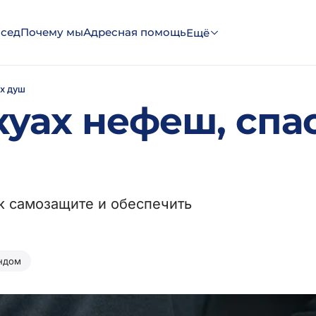
эсед
Почему мы
Адресная помощь
Ещё
х душ
куах нефеш, спа
к самозащите и обеспечить
ндом