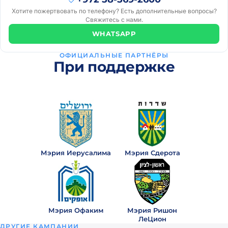
года
Хотите пожертвовать по телефону? Есть дополнительные вопросы?
назад
Свяжитесь с нами.
Mihail
WHATSAPP
₪52
· 2
M
года
ОФИЦИАЛЬНЫЕ ПАРТНЁРЫ
назад
При поддержке
Ely
₪100
· 2
E
года
назад
Anna
₪18
· 2
A
года
Мэрия Иерусалима
Мэрия Сдерота
назад
מיכל
₪100
· 2
מ
года
Мэрия Офаким
Мэрия Ришон
назад
ЛеЦион
ДРУГИЕ КАМПАНИИ