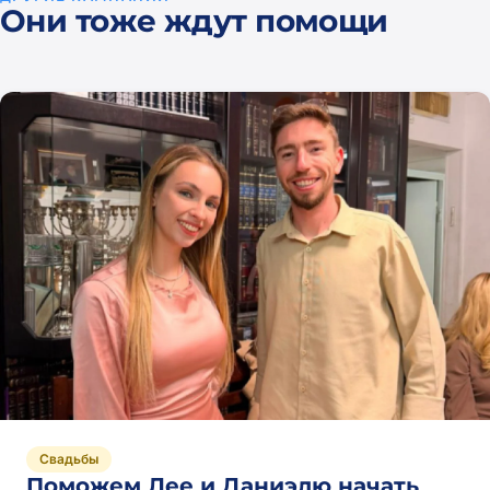
отреть
Они тоже ждут помощи
все
Свадьбы
Поможем Лее и Даниэлю начать