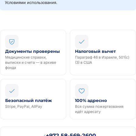
Условиями использования.
Документы проверены
Налоговый вычет
Медицинские справки,
Параграф 46 в Израиле, 501(c)
выписки и счета — в архиве
(3) в США
фонда
Безопасный платёж
100% адресно
Stripe, PayPal, AllPay
Вся сумма пожертвования
идёт адресату
יצחק
₪360
· 2
י
+972 58-569-2600