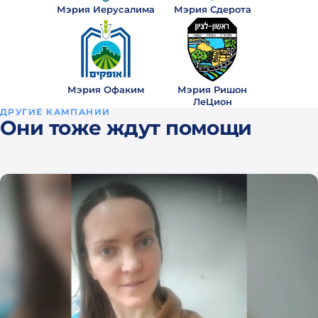
י
года
Мэрия Иерусалима
Мэрия Сдерота
назад
לובוב
₪100
· 2
ל
года
Мэрия Офаким
Мэрия Ришон
назад
ЛеЦион
ДРУГИЕ КАМПАНИИ
отреть
Они тоже ждут помощи
все