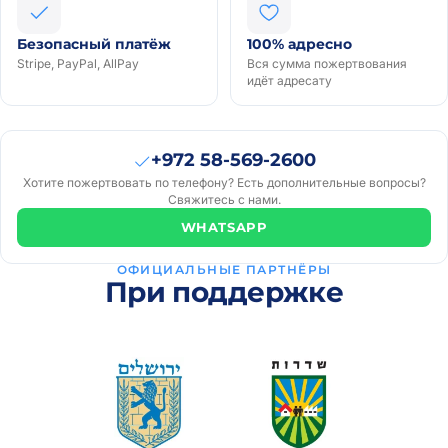
Безопасный платёж
100% адресно
Stripe, PayPal, AllPay
Вся сумма пожертвования
идёт адресату
ART
₪100
· 2
A
+972 58-569-2600
года
Хотите пожертвовать по телефону? Есть дополнительные вопросы?
назад
Свяжитесь с нами.
יעקב דוד
WHATSAPP
₪41
· 2
יד
года
ОФИЦИАЛЬНЫЕ ПАРТНЁРЫ
назад
При поддержке
Элиша
₪50
· 2
Э
года
назад
יצחק
₪300
· 2