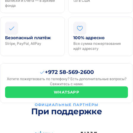
выписки и счета — в архиве
(3) в США
фонда
Безопасный платёж
100% адресно
Stripe, PayPal, AllPay
Вся сумма пожертвования
идёт адресату
Pavel
₪100
· 2
P
+972 58-569-2600
года
Хотите пожертвовать по телефону? Есть дополнительные вопросы?
назад
Свяжитесь с нами.
Yael
WHATSAPP
₪20
· 2
Y
года
ОФИЦИАЛЬНЫЕ ПАРТНЁРЫ
назад
При поддержке
Pavel
₪50
· 3
P
года