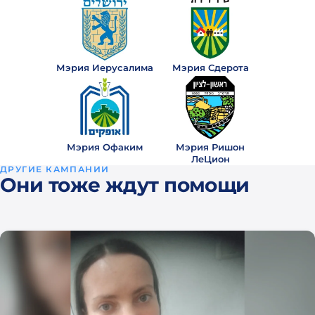
назад
Valentin
₪50
· 3
V
года
Мэрия Иерусалима
Мэрия Сдерота
назад
Йони
₪200
· 3
Й
года
Мэрия Офаким
Мэрия Ришон
назад
ЛеЦион
ДРУГИЕ КАМПАНИИ
отреть
Они тоже ждут помощи
все