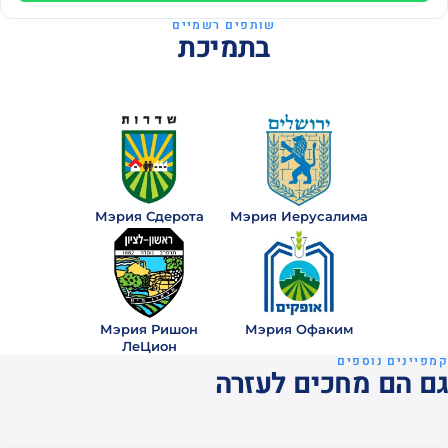
שותפים רשמיים
בתמיכת
Мэрия Сдерота
Мэрия Иерусалима
Мэрия Ришон
Мэрия Офаким
ЛеЦион
קמפיינים נוספים
גם הם מחכים לעזרה