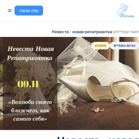
עזרו עכשיו
ראשי
/
קמפיינים
/
Невеста - новая репатриантка
הגיוס הסתיים
חתונות