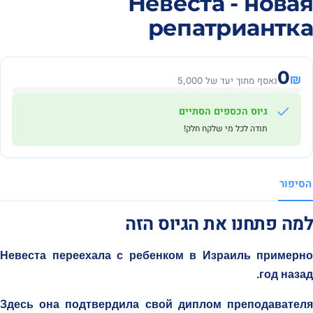
Невеста - новая
репатриантка
0
₪
נאסף מתוך יעד של 5,000
גיוס הכספים הסתיים
תודה לכל מי שלקח חלק!
הסיפור
למה פתחנו את הגיוס הזה
Невеста переехала с ребенком в Израиль примерно
год назад.
Здесь она подтвердила свой диплом преподавателя