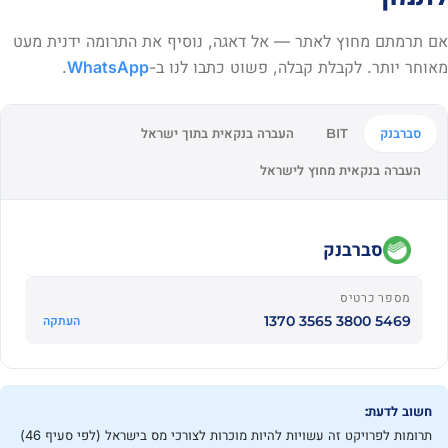
אם תרמתם מחוץ לאתר — אל דאגה, נוסיף את התרומה ידנית מעט
מאוחר יותר. לקבלת קבלה, פשוט כתבו לנו ב-
WhatsApp
.
סברבנק
העברה בנקאית בתוך ישראל
BIT
העברה בנקאית מחוץ לישראל
סברבנק
מספר כרטיס
5469 3800 3565 1370
העתקה
חשוב לדעת:
תרומות לפרויקט זה עשויות להיות מוכרות לצורכי מס בישראל (לפי סעיף 46)