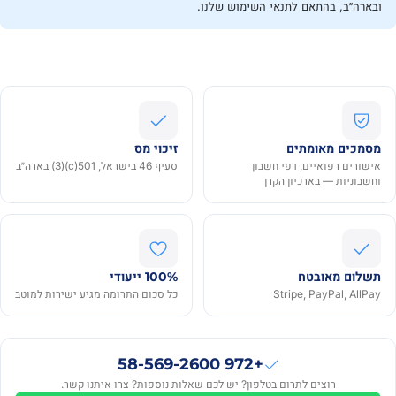
ובארה״ב, בהתאם לתנאי השימוש שלנו.
מסמכים מאומתים
זיכוי מס
אישורים רפואיים, דפי חשבון
סעיף 46 בישראל, 501(c)(3) בארה״ב
וחשבוניות — בארכיון הקרן
תשלום מאובטח
100% ייעודי
Stripe, PayPal, AllPay
כל סכום התרומה מגיע ישירות למוטב
Avraham
₪50
·
+972 58-569-2600
A
לפני
רוצים לתרום בטלפון? יש לכם שאלות נוספות? צרו איתנו קשר.
3