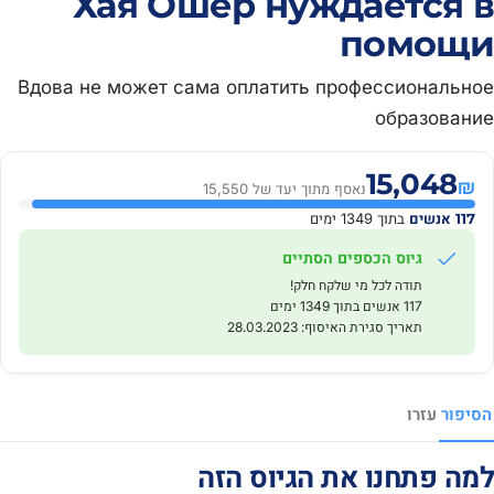
Хая Ошер нуждается в
помощи
Вдова не может сама оплатить профессиональное
образование
15,048
₪
נאסף מתוך יעד של 15,550
117 אנשים
בתוך 1349 ימים
גיוס הכספים הסתיים
תודה לכל מי שלקח חלק!
117 אנשים בתוך 1349 ימים
תאריך סגירת האיסוף: 28.03.2023
הסיפור
עזרו
למה פתחנו את הגיוס הזה