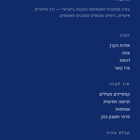
עזרה ממוקדת למשפחות נזקקות בישראל — דרך סיפורים
אישיים, גיוסים שקופים ומוטבים מאומתים.
הקרן
אודות הקרן
צוות
דוחות
צרו קשר
איך לעזור
קמפיינים פעילים
תרומה חודשית
שותפות
פרטי חשבון בנק
קבלת עזרה