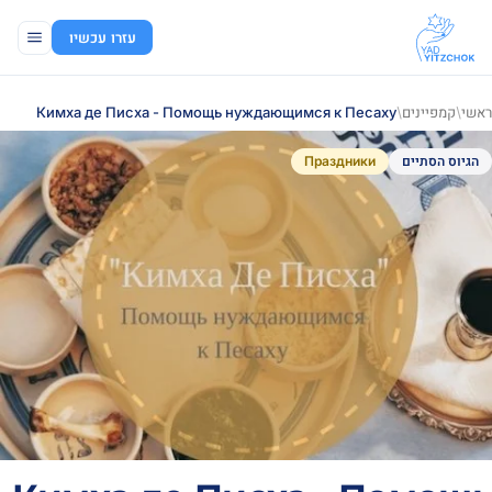
עזרו עכשיו
ראשי
/
קמפיינים
/
Кимха де Писха - Помощь нуждающимся к Песаху
הגיוס הסתיים
Праздники