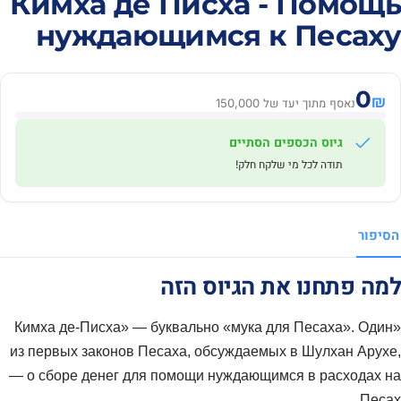
Кимха де Писха - Помощь
нуждающимся к Песаху
0
₪
נאסף מתוך יעד של 150,000
גיוס הכספים הסתיים
תודה לכל מי שלקח חלק!
הסיפור
למה פתחנו את הגיוס הזה
«Кимха де-Писха» — буквально «мука для Песаха». Один
из первых законов Песаха, обсуждаемых в Шулхан Арухе,
— о сборе денег для помощи нуждающимся в расходах на
Песах.