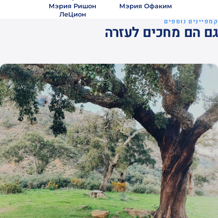
Мэрия Ришон
Мэрия Офаким
ЛеЦион
קמפיינים נוספים
גם הם מחכים לעזרה