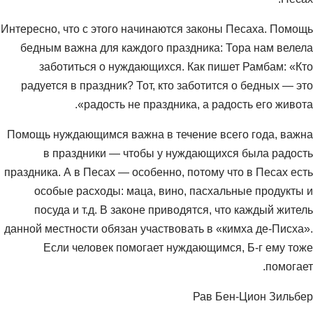
Интересно, что с этого начинаются законы Песаха. Помощь
бедным важна для каждого праздника: Тора нам велела
заботиться о нуждающихся. Как пишет Рамбам: «Кто
радуется в праздник? Тот, кто заботится о бедных — это
радость не праздника, а радость его живота».
Помощь нуждающимся важна в течение всего года, важна
в праздники — чтобы у нуждающихся была радость
праздника. А в Песах — особенно, потому что в Песах есть
особые расходы: маца, вино, пасхальные продукты и
посуда и т.д. В законе приводятся, что каждый житель
данной местности обязан участвовать в «кимха де-Писха».
Если человек помогает нуждающимся, Б-г ему тоже
помогает.
Рав Бен-Цион Зильбер