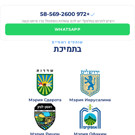
Sberbank
S
₪349
· לפני 6
+972 58-569-2600
חודשים
רוצים לתרום בטלפון? יש לכם שאלות נוספות? צרו איתנו קשר.
Bit
WHATSAPP
B
₪65
· לפני 6
חודשים
שותפים רשמיים
בתמיכת
Anonymous
A
₪100
· לפני 6
חודשים
Александр
А
₪100
· לפני 6
חודשים
Мэрия Сдерота
Мэрия Иерусалима
Anonymous
A
₪18
· לפני 6
חודשים
ראו
הכל
Мэрия Ришон
Мэрия Офаким