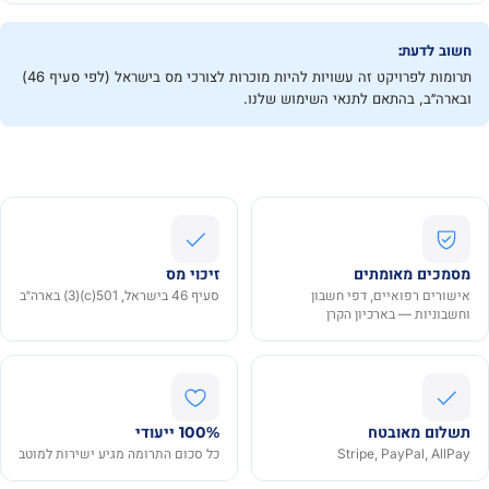
חשוב לדעת:
תרומות לפרויקט זה עשויות להיות מוכרות לצורכי מס בישראל (לפי סעיף 46)
ובארה״ב, בהתאם לתנאי השימוש שלנו.
19
צוות
הקרן
נוב׳
מסמכים מאומתים
זיכוי מס
אישורים רפואיים, דפי חשבון
סעיף 46 בישראל, 501(c)(3) בארה״ב
וחשבוניות — בארכיון הקרן
תשלום מאובטח
100% ייעודי
Stripe, PayPal, AllPay
כל סכום התרומה מגיע ישירות למוטב