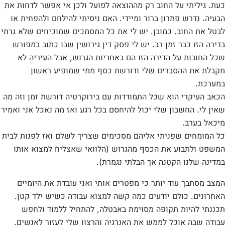
כעת. גיליתי על החוב רק מההוצאה לפועל ולכן אי אפשר לדחות את
הבעיה. נדרש פתרון ברור ומיידי. האם ניסיתי להילחם ולהפחית או
לבטל את החוב. כמובן. יש לי את כל המסמכים שמוכיחים שלא גרתי
בדירה הזו כבר זמן רב. יש לי פסק דין גירושין שבו כתוב במפורש
שכל החובות על הדירה הזו הם באחריות הגרוש, אבל העיריה לא
מקבלת את ההסברים שלי ודורשת כסף ממי שמופיע ראשון
במערכת.
הכאב העיקרי הוא שכל התמודדות עם בירוקרטיה דורשת זמן וזה מה
שאין לי. החשבון שלי יכול להיחסם בכל רגע ואז מה נאכל אני ואמיר
מיכאל בערב.
כל המומחים שפניתי אליהם מסכימים שצריך לשלם ואז לפנות לבית
המשפט ולתבוע את הכסף מהגרוש (הלוואי שאצליח למצוא אותו
במדינה שלנו הקטנה אך הבלתי נגמרת).
המצב מסתבך עוד יותר כי מפטרים אותי ואני עובדת את היומיים
האחרונים. כולם יודעים כמה קשה למצוא עבודה כשיש ילד קטן.
תכננתי להיות תקופה מסוימת באבטלה, להתחיל ללמוד ולחפש
עבודה שבה אוכל לממש את האנרגיה והרצון שלי לעזור לאנשים.