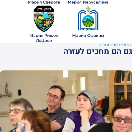
Мэрия Сдерота
Мэрия Иерусалима
משה
מ
₪300
· לפני 8
חודשים
ראו
הכל
Мэрия Ришон
Мэрия Офаким
ЛеЦион
קמפיינים נוספים
גם הם מחכים לעזרה