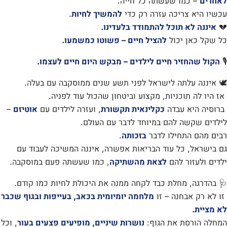
לאחרים
– כמו שעשתה כל חייה.
עכשיו היא צריכה עזרה רק כדי
להמשיך לחיות
.
💔
איננה לא תוכל להתמודד בלעדינו.
כל שקל כאן יכול
להציל חיים – פשוטו כמשמעו.
🎙️
הקול שהחזיר חיים לילדים – מבקש היום חיים לעצמו.
🕊️ איננה עלתה לישראל לפני תשע שנים ממוסקבה עם בעלה.
אז היו לה תוכניות, מקצוע וביטחון שהכול עוד לפניה.
ברוסיה היא עבדה
כקלינאית תקשורת
, ועזרה לילדים עם
אוטיזם
–
לילדים שקשה להם במיוחד לדבר עם העולם.
רבים מהם התחילו לדבר
בזכותה
.
גם בישראל, כל עוד הבריאות אפשרה, איננה המשיכה לעבוד עם
ילדים ולעזור להם
לצאת מהשתיקה
, כמו שעשתה פעם במוסקבה.
🩺 בהדרגה, מחלת כבד לקחה ממנה את היכולת לחיות כמו קודם.
זו לא רק אבחנה – זו
מלחמה יומיומית בכאב, בעייפות ובגוף שכבר
לא מציית.
המחלה הורסת את הגוף:
נושרות שיניים, מופיעים פצעים בעור
, וכל