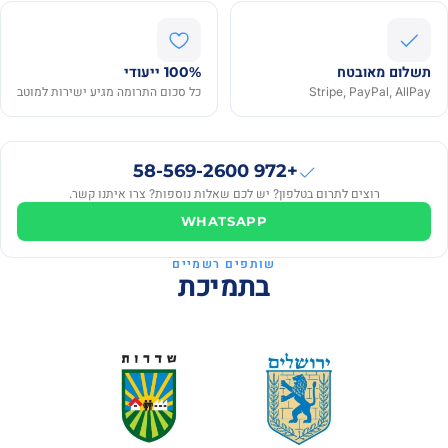
תשלום מאובטח
100% ייעודי
Stripe, PayPal, AllPay
כל סכום התרומה מגיע ישירות למוטב
Bit
B
₪567
· לפני 8
+972 58-569-2600
חודשים
רוצים לתרום בטלפון? יש לכם שאלות נוספות? צרו איתנו קשר.
מירוסלב
WHATSAPP
מ
₪50
· לפני 8
חודשים
שותפים רשמיים
בתמיכת
Anna
A
₪500
· לפני 8
חודשים
Саша
С
₪400
· לפני 8
חודשים