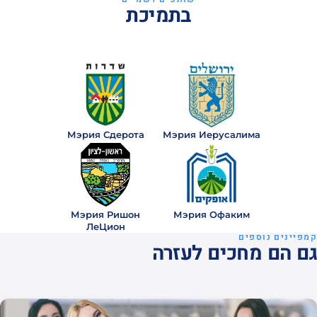
בתמיכת
Мэрия Сдерота
Мэрия Иерусалима
Мэрия Ришон
Мэрия Офаким
ЛеЦион
קמפיינים נוספים
גם הם מחכים לעזרה