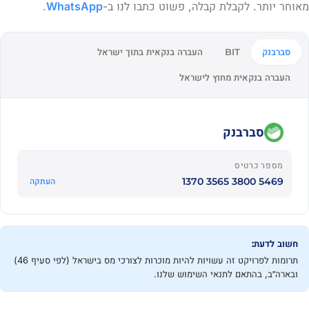
מאוחר יותר. לקבלת קבלה, פשוט כתבו לנו ב-
WhatsApp
.
סברבנק
העברה בנקאית בתוך ישראל
BIT
העברה בנקאית מחוץ לישראל
סברבנק
מספר כרטיס
5469 3800 3565 1370
העתקה
חשוב לדעת:
תרומות לפרויקט זה עשויות להיות מוכרות לצורכי מס בישראל (לפי סעיף 46)
ובארה״ב, בהתאם לתנאי השימוש שלנו.