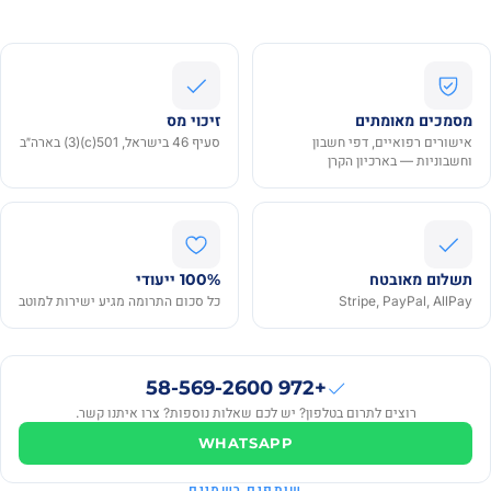
מסמכים מאומתים
זיכוי מס
אישורים רפואיים, דפי חשבון
סעיף 46 בישראל, 501(c)(3) בארה״ב
וחשבוניות — בארכיון הקרן
תשלום מאובטח
100% ייעודי
Stripe, PayPal, AllPay
כל סכום התרומה מגיע ישירות למוטב
+972 58-569-2600
רוצים לתרום בטלפון? יש לכם שאלות נוספות? צרו איתנו קשר.
WHATSAPP
שותפים רשמיים