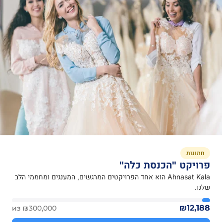
חתונות
פרויקט "הכנסת כלה"
Ahnasat Kala הוא אחד הפרויקטים המרגשים, המענגים ומחממי הלב
שלנו.
₪12,188
из ₪300,000