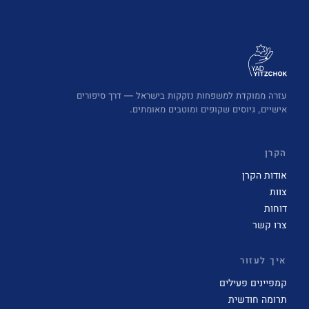
עזרה ממוקדת למשפחות נזקקות בישראל — דרך סיפורים
אישיים, גיוסים שקופים ומוטבים מאומתים.
הקרן
אודות הקרן
צוות
דוחות
צרו קשר
איך לעזור
קמפיינים פעילים
תרומה חודשית