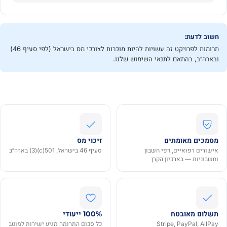
חשוב לדעת:
תרומות לפרויקט זה עשויות להיות מוכרות לצורכי מס בישראל (לפי סעיף 46)
ובארה״ב, בהתאם לתנאי השימוש שלנו.
מסמכים מאומתים
זיכוי מס
אישורים רפואיים, דפי חשבון
סעיף 46 בישראל, 501(c)(3) בארה״ב
וחשבוניות — בארכיון הקרן
תשלום מאובטח
100% ייעודי
Stripe, PayPal, AllPay
כל סכום התרומה מגיע ישירות למוטב