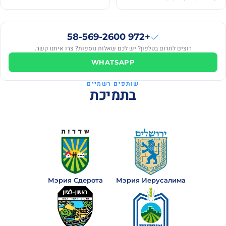
Lenina
₪100
·
+972 58-569-2600
L
לפני
רוצים לתרום בטלפון? יש לכם שאלות נוספות? צרו איתנו קשר.
3
שנים
WHATSAPP
בוריס
שותפים רשמיים
₪120
·
בתמיכת
ב
לפני
3
שנים
Igor
₪50
·
I
לפני
3
שנים
Мэрия Сдерота
Мэрия Иерусалима
Boris
₪280
·
B
לפני
3