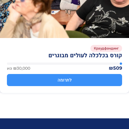
Краудфандинг
קורס בכלכלה לעולים מבוגרים
₪509
из ₪30,000
לתרומה