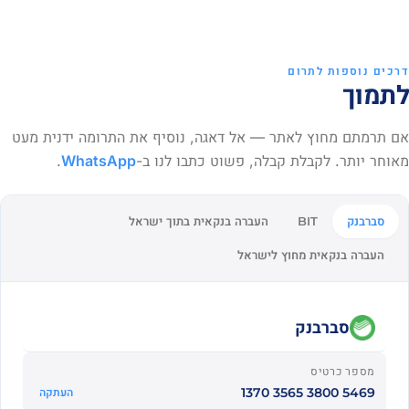
דרכים נוספות לתרום
לתמוך
אם תרמתם מחוץ לאתר — אל דאגה, נוסיף את התרומה ידנית מעט
מאוחר יותר. לקבלת קבלה, פשוט כתבו לנו ב-
WhatsApp
.
סברבנק
העברה בנקאית בתוך ישראל
BIT
העברה בנקאית מחוץ לישראל
סברבנק
מספר כרטיס
5469 3800 3565 1370
העתקה