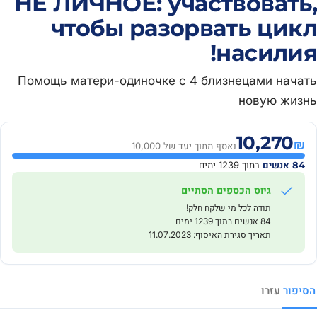
НЕ ЛИЧНОЕ: участвовать,
чтобы разорвать цикл
насилия!
Помощь матери-одиночке с 4 близнецами начать
новую жизнь
10,270
₪
נאסף מתוך יעד של 10,000
84 אנשים
בתוך 1239 ימים
גיוס הכספים הסתיים
תודה לכל מי שלקח חלק!
84 אנשים בתוך 1239 ימים
תאריך סגירת האיסוף: 11.07.2023
הסיפור
עזרו