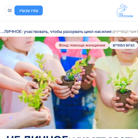
עזרו עכשיו
ראשי
/
קמפיינים
/
НЕ ЛИЧНОЕ: участвовать, чтобы разорвать цикл насилия!
הגיוס הסתיים
Фонд помощи женщинам